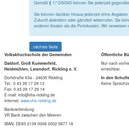
Gemäß § 17 DSGVO können Sie jederzeit gegenüber
Sie können darüber hinaus jederzeit ohne Angaben 
Zukunft abändern oder gänzlich widerrufen. Sie kön
anderen Kosten als die Portokosten. Wir verweisen
nächste Seite
Volkskhochschule der Gemeinden
Öffentliche Bü
Daldorf, Groß Kummerfeld,
Nur nach vorher
Heidmühlen, Latendorf, Rickling e. V.
erreichbar.
Dorfstraße 63a - 24635 Rickling
In den Schulfe
Tel.: 0 43 28 17 29 13
Keine Sprechze
Fax: 0 43 28 17 29 14
E-mail: info@vhs-rickling.de
Internet:
www.vhs-rickling.de
Bankverbindung:
VR Bank zwischen den Meeren
IBAN: DE83 2139 0008 0002 5877 18