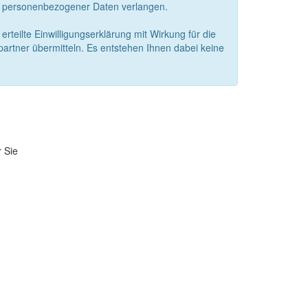
er personenbezogener Daten verlangen.
eilte Einwilligungserklärung mit Wirkung für die
artner übermitteln. Es entstehen Ihnen dabei keine
r Sie