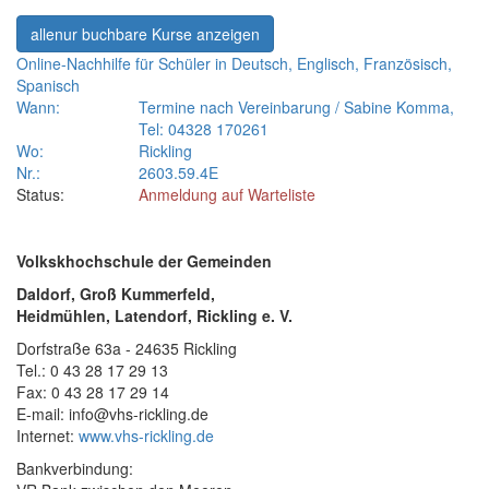
alle
nur buchbare
Kurse anzeigen
Online-Nachhilfe für Schüler in Deutsch, Englisch, Französisch,
Spanisch
Wann:
Termine nach Vereinbarung / Sabine Komma,
Tel: 04328 170261
Wo:
Rickling
Nr.:
2603.59.4E
Status:
Anmeldung auf Warteliste
Volkskhochschule der Gemeinden
Daldorf, Groß Kummerfeld,
Heidmühlen, Latendorf, Rickling e. V.
Dorfstraße 63a - 24635 Rickling
Tel.: 0 43 28 17 29 13
Fax: 0 43 28 17 29 14
E-mail: info@vhs-rickling.de
Internet:
www.vhs-rickling.de
Bankverbindung: